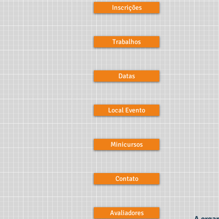
Inscrições
Trabalhos
Datas
Local Evento
Minicursos
Contato
Avaliadores