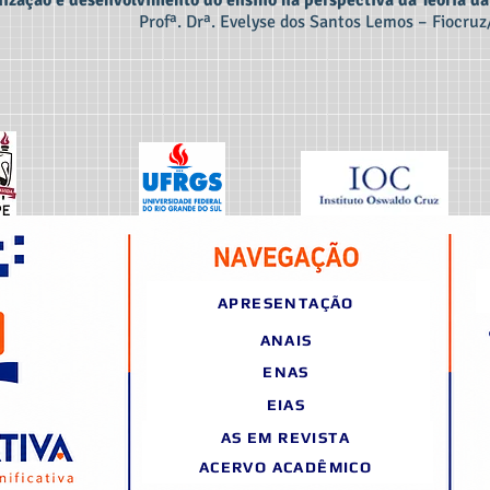
nização e desenvolvimento do ensino na perspectiva da Teoria d
Profª. Drª. Evelyse dos Santos Lemos – Fiocru
APRESENTAÇÃO
ANAIS
ENAS
EIAS
AS EM REVISTA
ACERVO ACADÊMICO