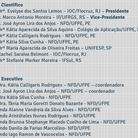
 Científico
Drª. Evelyse dos Santos Lemos – IOC/Fiocruz, RJ –
Presidente
Dr. Marco Antonio Moreira – IF/UFRGS, RS –
Vice-Presidente
r. José Ayron Lira dos Anjos - NFD/UFPE, PE
Drª Kátia
Aparecida da Silva Aquino - Colégio de Aplicação/UFPE,
Drª Kátia Calligaris Rodrigues - NFD
/UF
PE, PE
Drª
Kátia Silva Cunha - NFD
/UFPE, PE
Drª
Maria Aparecida
de Oliveira Freitas – UNIFESP, SP
Rachel Saraiva Belmont - IOC/Fiocruz, RJ
Drª Stefanie Merker Moreira -
IFSul, RS
 Executivo
Dra. Kátia Calligaris Rodrigues – NFD/UFPE – coordenadora
r. José Ayron Lira dos Anjos – NFD/UFPE – coordenador
 Dra Kátia Silva Cunha - NFD/UFPE
Dra. Tânia Maria Goretti Donato Bazante - NFD/UFPE
nda Alanne Vandreia da Silva Alves - NFD/UFPE
ndo Aristóteles Nunes Rodrigues -
NFD/UFPE
nda Brunna Stephanye Macedo Coelho de Lima -
NFD/UFPE
ndo Danilo de Farias Marcolino-
NFD/UFPE
ndo Iago Ramon de Vascocelos -
NFD/UFPE