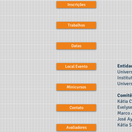
Inscrições
Trabalhos
Datas
Entida
Local Evento
Univer
Instit
Univer
Minicursos
Comitê
Kátia C
Evelys
Contato
Marco 
José A
Kátia 
Avaliadores