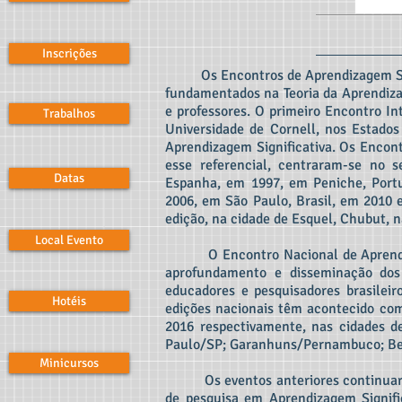
Inscrições
Os Encontros de Aprendizagem Signif
fundamentados na Teoria da Aprendiza
e professores. O primeiro Encontro In
Trabalhos
Universidade de Cornell, nos Estados 
Aprendizagem Significativa. Os Encont
esse referencial, centraram-se no 
Datas
Espanha, em 1997, em Peniche, Portu
2006, em São Paulo, Brasil, em 2010
edição, na cidade de Esquel, Chubut, n
Local Evento
O Encontro Nacional de Aprendizag
aprofundamento e disseminação dos 
educadores e pesquisadores brasileir
Hotéis
edições nacionais têm acontecido com 
2016 respectivamente, nas cidades 
Paulo/SP; Garanhuns/Pernambuco; Be
Minicursos
Os eventos anteriores continuaram 
de pesquisa em Aprendizagem Significa