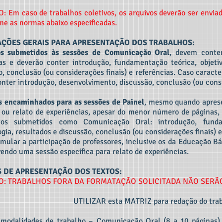
 Em caso de trabalhos coletivos, os arquivos deverão ser enviad
me as normas abaixo especificadas.
AÇÕES GERAIS PARA APRESENTAÇÃO DOS TRABALHOS:
os submetidos às sessões de Comunicação Oral
, devem contem
das e deverão conter introdução, fundamentação teórica, objeti
o, conclusão (ou considerações finais) e referências. Caso caract
nter introdução, desenvolvimento, discussão, conclusão (ou consid
s encaminhados para as sessões de Painel
, mesmo quando aprese
 ou relato de experiências, apesar do menor número de páginas,
tos submetidos como Comunicação Oral: introdução, fundam
gia, resultados e discussão, conclusão (ou considerações finais) e
imular a participação de professores, inclusive os da Educação B
vendo uma sessão específica para relato de experiências.
 DE APRESENTAÇÃO DOS TEXTOS:
O: TRABALHOS FORA DA FORMATAÇÃO SOLICITADA NÃO SERÃ
UTILIZAR esta MATRIZ para redação do trab
modalidades de trabalho – Comunicação Oral (8 a 10 páginas) 