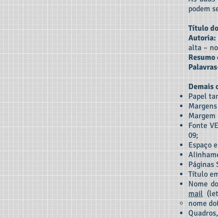
podem se
Título d
Autoria:
alta – no
Resumo e
Palavras
Demais o
Papel ta
Margens 
Margem e
Fonte V
09;
Espaço e
Alinhame
Páginas
Título e
Nome do(
mail
(let
nome do(
Quadros,