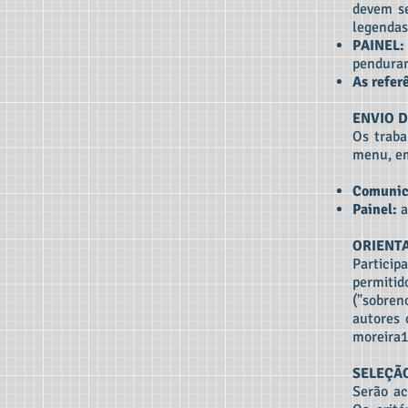
devem se
legendas
PAINEL:
pendurar
As refer
ENVIO 
Os traba
menu, em
Comunic
Painel:
a
ORIENTAÇ
Partic
permit
("sobre
autores 
moreira1
SELEÇÃ
Serão ac