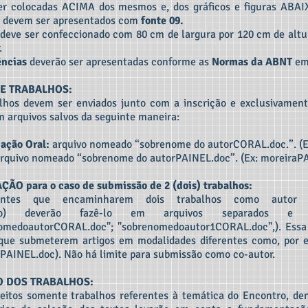
r colocadas ACIMA dos mesmos e, dos gráficos e figuras ABAI
 devem ser apresentados com
fonte 09.
deve ser confeccionado com 80 cm de largura por 120 cm de altu
.
ências
deverão ser apresentadas conforme as
Normas da ABNT
em 
DE TRABALHOS:
lhos devem ser enviados junto com a inscrição e exclusivamen
 arquivos salvos da seguinte maneira:
ação Oral:
arquivo nomeado “sobrenome do autorCORAL.doc.”. (E
rquivo nomeado “sobrenome do autorPAINEL.doc”. (Ex: moreiraP
ÃO para o caso de submissão de 2 (dois) trabalhos:
ipantes que encaminharem dois trabalhos como autor 
ido) deverão fazê-lo em arquivos separados e 
nomedoautorCORAL.doc"; "sobrenomedoautor1CORAL.doc",). Essa
que submeterem artigos em modalidades diferentes como, por 
PAINEL.doc). Não há limite para submissão como co-autor.
O DOS TRABALHOS:
eitos somente trabalhos referentes à temática do Encontro, de