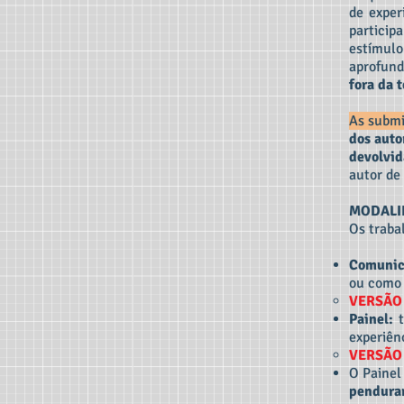
de exper
particip
estímul
aprofund
fora da 
As submi
dos auto
devolvid
autor de
MODALI
Os traba
Comunic
ou como 
VERSÃO
Painel:
t
experiên
VERSÃO
O Painel
pendurar