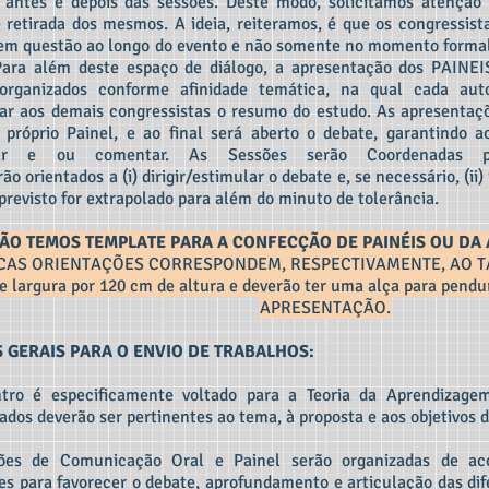
 antes e depois das sessões. Deste modo, solicitamos atenção 
e retirada dos mesmos. A ideia, reiteramos, é que os congressis
em questão ao longo do evento e não somente no momento formal
ara além deste espaço de diálogo, a apresentação dos PAINEI
 organizados conforme afinidade temática, na qual cada aut
ar aos demais congressistas o resumo do estudo. As apresentaçõ
 próprio Painel, e ao final será aberto o debate, garantindo a
tar e ou comentar. As Sessões serão Coordenadas po
ão orientados a (i) dirigir/estimular o debate e, se necessário, (i
previsto for extrapolado para além do minuto de tolerância.
ÃO TEMOS TEMPLATE PARA A CONFECÇÃO DE PAINÉIS OU DA
CAS ORIENTAÇÕES CORRESPONDEM, RESPECTIVAMENTE, AO T
e largura por 120 cm de altura e deverão ter uma alça para pen
APRESENTAÇÃO.
 GERAIS PARA O ENVIO DE TRABALHOS:
ro é especificamente voltado para a Teoria da Aprendizagem 
ados deverão ser pertinentes ao tema, à proposta e aos objetivos
ões de Comunicação Oral e Painel serão organizadas de ac
es para favorecer o debate, aprofundamento e articulação das dif