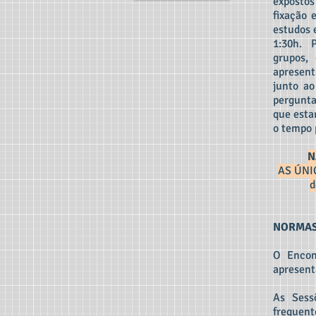
expostos
fixação 
estudos 
1:30h. P
grupos,
apresent
junto ao
pergun
que estar
o tempo 
N
AS ÚNI
d
NORMAS
O Encont
apresent
As Sess
frequent