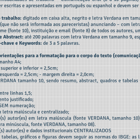
r escritas e apresentadas em português ou espanhol e devem se
o trabalho:
digitado em caixa alta, negrito e letra Verdana em tam
(que não será informada aos pareceristas) anunciando – com letr
me (fonte 10), instituição e email (fonte 8) de todos os autores, u
 Abstract:
até 200 palavras com letra Verdana em tamanho 9, es
-chave e Keywords:
de 3 a 5 palavras.
rientações para a formatação para o corpo do texto (comunicação
manho A4;
superior e inferior = 2,5cm;
squerda = 2,5cm; - margem direita = 2,0cm;
ERDANA tamanho 10, sendo resumo, abstract, quadros e tabel
ntre linhas 1,5;
nto justificado;
 SEM numeração;
m letra maiúscula e centralizado;
s) autor(es) em letra maiúscula (fonte VERDANA, tamanho 10)
ra minúscula, fonte VERDANA, tamanho 08).
s) autor(es) e dados institucionais CENTRALIZADOS
 tabelas, gráficos e figuras devem seguir as normas do IBGE: as 