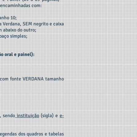
r encaminhadas com:
anho 10;
a Verdana, SEM negrito e caixa
m abaixo do outro;
paço simples;
 oral e painel):
as com fonte VERDANA tamanho
, sendo
instituição
(sigla) e
e-
legendas dos quadros e tabelas