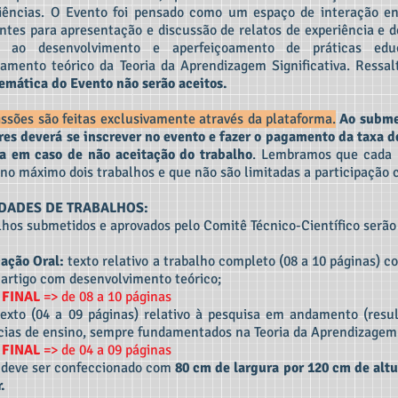
iências. O Evento foi pensado como um espaço de interação entr
antes para apresentação e discussão de relatos de experiência e d
o ao desenvolvimento e aperfeiçoamento de práticas educa
amento teórico da Teoria da Aprendizagem Significativa. Ressal
temática do Evento não serão aceitos.
ssões são feitas exclusivamente através da plataforma.
Ao subme
res deverá se inscrever no evento e fazer o pagamento da taxa de
a em caso de não aceitação do trabalho
. Lembramos que cada p
 no máximo dois trabalhos e que não são limitadas a participação 
DADES DE TRABALHOS:
lhos submetidos e aprovados pelo Comitê Técnico-Científico serã
ação Oral:
texto relativo a trabalho completo (08 a 10 páginas) c
artigo com desenvolvimento teórico;
 FINAL
=> de 08 a 10 páginas
exto (04 a 09 páginas) relativo à pesquisa em andamento (resul
cias de ensino, sempre fundamentados na Teoria da Aprendizagem S
 FINAL
=> de 04 a 09 páginas
 deve ser confeccionado com
80 cm de largura por 120 cm de altu
.