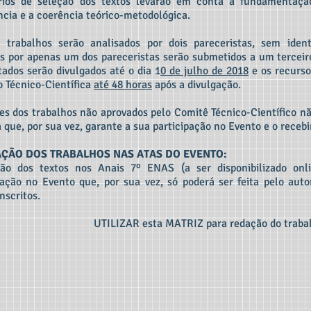
érios de seleção dos textos levarão em conta a fundamentaçã
ncia e a coerência teórico-metodológica.
 trabalhos serão analisados por dois pareceristas, sem ident
s por apenas um dos pareceristas serão submetidos a um terceir
tados serão divulgados até o dia 1
0 de julho de 2018
e os recurso
 Técnico-Científica
até 48 horas
após a divulgação.
es dos trabalhos não aprovados pelo Comitê Técnico-Científico não
a que, por sua vez, garante a sua participação no Evento e o rece
AÇÃO DOS TRABALHOS NAS ATAS DO EVENTO:
são dos textos nos Anais 7º ENAS (a ser disponibilizado onl
ação no Evento que, por sua vez, só poderá ser feita pelo auto
nscritos.
UTILIZAR esta MATRIZ para redação do trabal