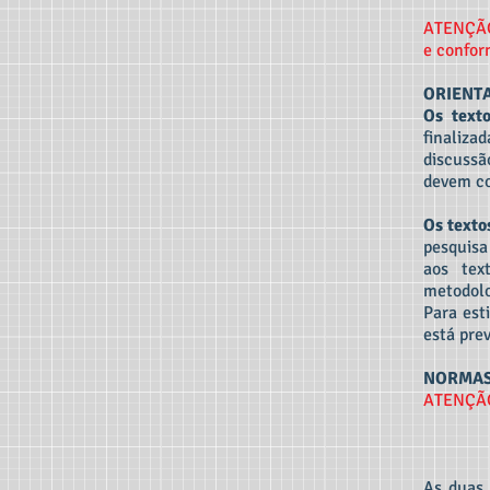
ATENÇÃO:
e confor
ORIENT
Os text
finaliza
discussã
devem co
Os texto
pesquisa
aos tex
metodolo
Para est
está pre
NORMAS
ATENÇÃ
As duas 