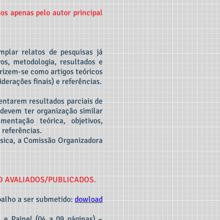
os apenas pelo autor principal
plar relatos de pesquisas já
vos, metodologia, resultados e
erizem-se como artigos teóricos
erações finais) e referências.
ntarem resultados parciais de
 devem ter organização similar
entação teórica, objetivos,
 referências.
ásica, a Comissão Organizadora
O AVALIADOS/PUBLICADOS.
alho a ser submetido:
dowload
e Painel (04 a 09 páginas) –