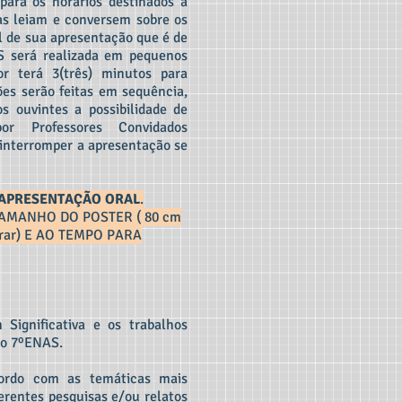
para os horários destinados à
tas leiam e conversem sobre os
 de sua apresentação que é de
S será realizada em pequenos
or terá 3(três) minutos para
es serão feitas em sequência,
os ouvintes a possibilidade de
r Professores Convidados
i) interromper a apresentação se
 APRESENTAÇÃO ORAL
.
AMANHO DO POSTER ( 80 cm
durar) E AO TEMPO PARA
Significativa e os trabalhos
 do 7ºENAS.
ordo com as temáticas mais
erentes pesquisas e/ou relatos