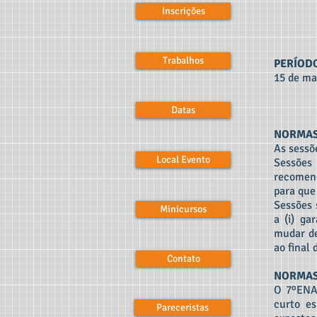
Inscrições
Trabalhos
PERÍOD
15 de ma
Datas
NORMAS
As sessõ
Local Evento
Sessões
recomend
para que
Sessões 
Minicursos
a (i) ga
mudar de
ao final
Contato
NORMAS 
O 7ºENAS
curto es
Pareceristas