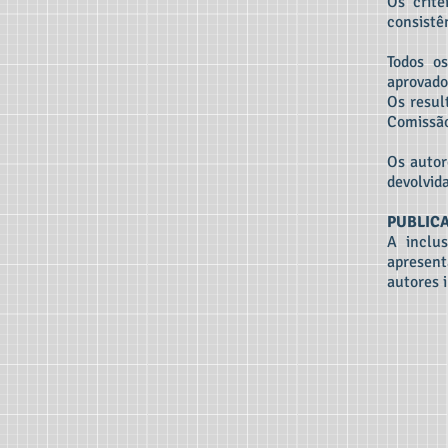
Os crit
consistê
Todos os
aprovado
Os resul
Comissão
Os autor
devolvid
PUBLIC
A inclu
apresent
autores i