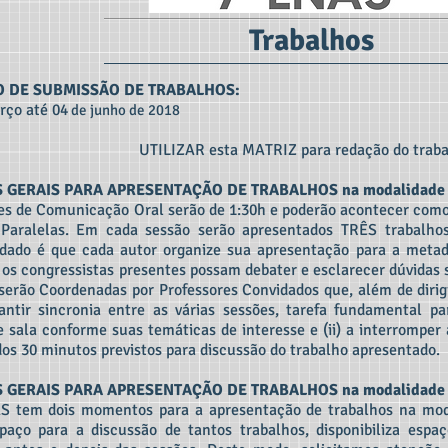
Trabalhos
O DE SUBMISSÃO DE TRABALHOS:
rço até 04
de junho de 2018
UTILIZAR esta MATRIZ para redação do traba
 GERAIS PARA APRESENTAÇÃO DE TRABALHOS na modalidad
es de Comunicação Oral serão de 1:30h e poderão acontecer como
 Paralelas. Em cada sessão serão apresentados TRÊS trabalh
ado é que cada autor organize sua apresentação para a metad
 os congressistas presentes possam debater e esclarecer dúvidas 
serão Coordenadas por Professores Convidados que, além de dirigi
rantir sincronia entre as várias sessões, tarefa fundamental p
 sala conforme suas temáticas de interesse e (ii) a interromper
 dos 30 minutos previstos para discussão do trabalho apresentado.
GERAIS PARA APRESENTAÇÃO DE TRABALHOS na modalidade 
 tem dois momentos para a apresentação de trabalhos na moda
paço para a discussão de tantos trabalhos, disponibiliza espa